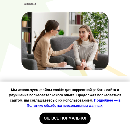
связке.
ВАШИ ОТЗЫВЫ О НАС
Мы используем файлы cookie для корректной работы сайта и
улучшения пользовательского опыта. Продолжая пользоваться
сайтом, вы соглашаетесь с их использованием.
Подробнее — в
Политике обработки персональных данных.
ОК, ВСЁ НОРМАЛЬНО!
Все на высоте!!!! Атмосфера семейная,видно ,что
детям нравится,больше бы таких школ ,с таким